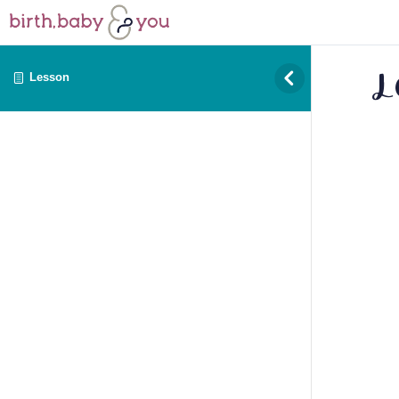
L
Lesson